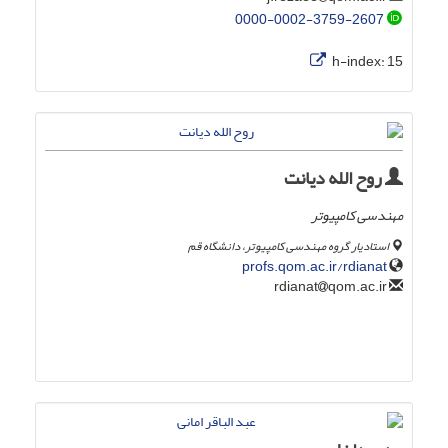
0000-0002-3759-2607
h-index:
15
روح الله دیانت
مهندسی کامپیوتر
استادیار گروه مهندسی کامپیوتر، دانشگاه قم
profs.qom.ac.ir/rdianat
qom.ac.ir
rdianat