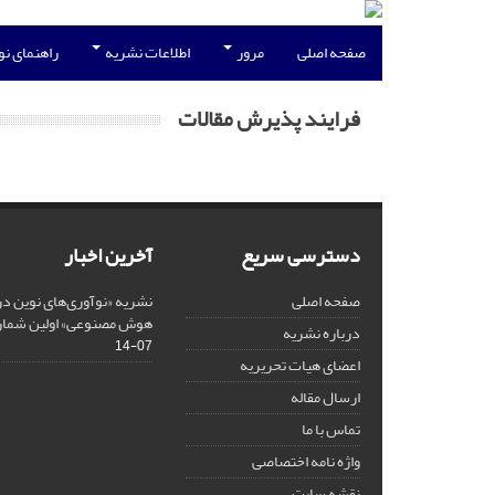
صفحه اصلی
مرور
اطلاعات نشریه
راهنمای ن
فرایند پذیرش مقالات
دسترسی سریع
آخرین اخبار
صفحه اصلی
نشریه «نوآوری‌های نوین د
هوش مصنوعی» اولین شماره / پ
درباره نشریه
07-14
اعضای هیات تحریریه
ارسال مقاله
تماس با ما
واژه نامه اختصاصی
نقشه سایت